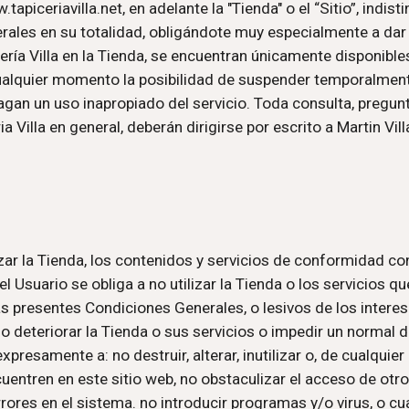
tapiceriavilla.net, en adelante la "Tienda" o el “Sitio”, indisti
ales en su totalidad, obligándote muy especialmente a dar c
ería Villa en la Tienda, se encuentran únicamente disponibl
 cualquier momento la posibilidad de suspender temporalmente 
 hagan un uso inapropiado del servicio. Toda consulta, pregun
Villa en general, deberán dirigirse por escrito a Martin Villa
zar la Tienda, los contenidos y servicios de conformidad con
Usuario se obliga a no utilizar la Tienda o los servicios que
las presentes Condiciones Generales, o lesivos de los interes
o deteriorar la Tienda o sus servicios o impedir un normal di
presamente a: no destruir, alterar, inutilizar o, de cualquie
tren en este sitio web, no obstaculizar el acceso de otros 
res en el sistema. no introducir programas y/o virus, o cua