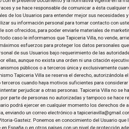
 con el presente documento y la normativa vigente en la mate
eraces y se hace responsable de comunicar a ésta cualquier 
ales de los Usuarios para entender mejor sus necesidades y
lizar su información personal para tomar contacto con usted,
le son ofrecidos, para poder enviarle materiales de market
odo caso le informamos que Tapiceria Villa, no vende, arrie
ersonal de sus Usuarios bajo requerimiento de las autorida
 ellas, aunque no exista una orden ni una citación ejecutiva 
anismos públicos o a terceros única y exclusivamente cuand
imismo 
Tapiceria Villa 
se reserva el derecho, autorizándola el
terceros cuando haya motivos suficientes para considerar q
intentar perjudicar a otras personas. 
Tapiceria Villa
 no se h
por parte de personas no autorizadas y tampoco se hace resp
ario podrá ejercer en cualquier momento los derechos de acc
ria, enviando un correo electrónico a tapiceriavilla@gmail.c
Vitoria-Gasteiz. Ponemos en conocimiento del Usuario que l
en España o en otros países con un nivel de protección ad