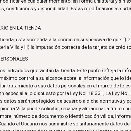
modificar en cualquier momento, en forma unilateral y sin e
os, condiciones y disponibilidad. Estas modificaciones surt
RIO EN LA TIENDA
ienda, está sometida a la condición suspensiva de que: i) exi
ria Villa y iii) la imputación correcta de la tarjeta de crédit
 PERSONALES
los individuos que visitan la Tienda. Este punto refleja la in
el máximo control a su alcance sobre la información que lo id
 dar tratamiento a sus datos personales en el marco de lo es
en especial a lo dispuesto por la Ley No. 18.331, La Ley No
s datos serán protegidos de acuerdo a dicha normativa y pod
iceria Villa puede solicitar, recabar y almacenar a título enu
ombre, número de documento o identificación válida, inform
. Cuando el Usuario nos suministre voluntariamente datos de 