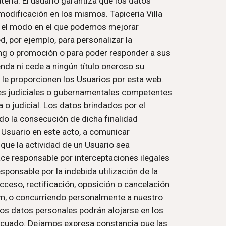
ria. El usuario garantiza que los datos 
modificación en los mismos. Tapiceria Villa 
 el modo en el que podemos mejorar 
 por ejemplo, para personalizar la 
ing o promoción o para poder responder a sus 
nda ni cede a ningún título oneroso su 
hará los máximos esfuerzos para proteger los datos personales que le proporcionen los Usuarios por esta web. 
des judiciales o gubernamentales competentes 
o judicial. Los datos brindados por el 
o la consecución de dicha finalidad 
 Usuario en este acto, a comunicar 
ue la actividad de un Usuario sea 
ace responsable por interceptaciones ilegales 
onsable por la indebida utilización de la 
eso, rectificación, oposición o cancelación 
om, o concurriendo personalmente a nuestro 
os datos personales podrán alojarse en los 
ecuado. Dejamos expresa constancia que las 